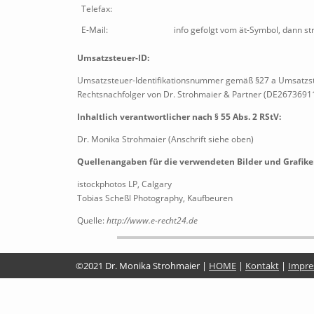
Telefax:
E-Mail:
info gefolgt vom ät-Symbol, dann st
Umsatzsteuer-ID:
Umsatzsteuer-Identifikationsnummer gemäß §27 a Umsatzs
Rechtsnachfolger von Dr. Strohmaier & Partner (DE2673691
Inhaltlich verantwortlicher nach § 55 Abs. 2 RStV:
Dr. Monika Strohmaier (Anschrift siehe oben)
Quellenangaben für die verwendeten Bilder und Grafike
istockphotos LP, Calgary
Tobias Scheßl Photography, Kaufbeuren
Quelle:
http://www.e-recht24.de
©2021 Dr. Monika Strohmaier |
HOME
|
Kontakt
|
Impr