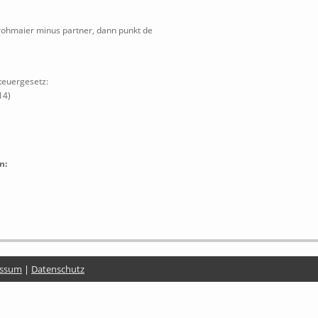
rohmaier minus partner, dann punkt de
teuergesetz:
14)
n:
essum
|
Datenschutz